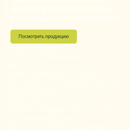
квартира которого расположена
в городе Джохор Бару (Малайзия)
Посмотреть продукцию
Гидроколлоиды,
структурообразователи и
эмульгаторы
Орехи, сухофрукты, цукаты
Консерванты и пищевые кислоты
Ароматизаторы
Красители
Фруктово-ягодные наполнители
Крахмалопродукты
Дополнительный ассортимент